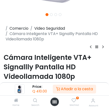
Comercio
Video Seguridad
Cámara Inteligente VTA+ Signallly Pantalla HD
Videollamada 1080p
Cámara Inteligente VTA+
Signallly Pantalla HD
Videollamada 1080p
(0 reseña)
Price:
Añadir a la cesta
Q
410.00
- Cámara 2MP Con pantalla de 2.8”
- Resolución 2MP HD (1920*1080）
0
- Realiza una video llamada desde la App a la
Home
Search
Wishlist
Account