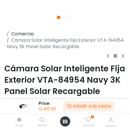
Comercio
Cámara Solar Inteligente Fija Exterior VTA-84954
Navy 3K Panel Solar Recargable
Cámara Solar Inteligente Fija
Exterior VTA-84954 Navy 3K
Panel Solar Recargable
(0 reseña)
Price:
Añadir a la cesta
Q
410.00
-Panel solar integrado para carga continua
-Cámara fija exterior con resolución 3K
0
-Detección inteligente de movimiento PIR
Home
Search
Wishlist
Account