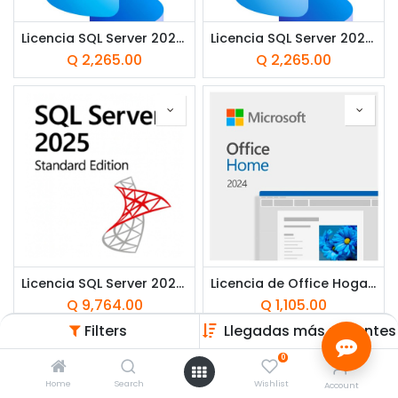
Licencia SQL Server 2025 CAL por Usuario CSP Perpetua
Licencia SQL Server 2025 CAL por Dispositivo CSP Perpetua
Q
2,265.00
Q
2,265.00
Licencia SQL Server 2025 Standard Comercial CSP Perpetua 1 Servidor
Licencia de Office Hogar 2024 1PC/MAC ***FISICA***
Q
9,764.00
Q
1,105.00
Filters
Llegadas más recientes
0
Home
Search
Wishlist
Account