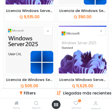
Licencia Windows Server 2025 Edición Estándar OEI - 16 Núcleos ***FISICA***
Licencia de Windows Server CAL 2025 por Dispositivo CSP Perpetuo ***DIGITAL***
Q
9,515.00
Q
390.00
Licencia de Windows Server CAL 2025 por Usuario CSP Perpetuo ***DIGITAL***
Licencia Windows Server 2025 Edición Estándar - 16 Núcleos - CSP ***DIGITAL***
Q
505.00
Q
11,625.00
Filters
Llegadas más recientes
0
Home
Search
Wishlist
Account